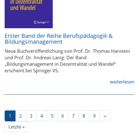
Erster Band der Reihe Berufspädagogik &
Bildungsmanagement
Neue Buchveröffentlichung von Prof. Dr. Thomas Hanstein
und Prof. Dr. Andreas Lanig: Der Band
„Bildungsmanagement in Dezentralität und Wandel“
erscheint bei Springer VS.
weiterlesen
Seitennummerierung
Aktuelle
1
Seite
2
Seite
3
Seite
4
Seite
5
Seite
6
Seite
7
Seite
8
Seite
9
Nächste
››
Seite
Seite
Letzte
Letzte »
Seite