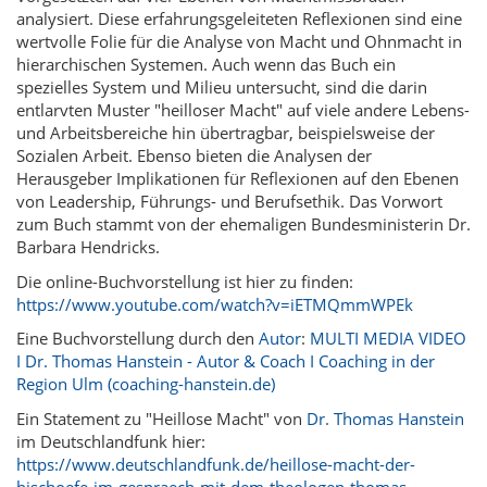
analysiert. Diese erfahrungsgeleiteten Reflexionen sind eine
wertvolle Folie für die Analyse von Macht und Ohnmacht in
hierarchischen Systemen. Auch wenn das Buch ein
spezielles System und Milieu untersucht, sind die darin
entlarvten Muster "heilloser Macht" auf viele andere Lebens-
und Arbeitsbereiche hin übertragbar, beispielsweise der
Sozialen Arbeit. Ebenso bieten die Analysen der
Herausgeber Implikationen für Reflexionen auf den Ebenen
von Leadership, Führungs- und Berufsethik. Das Vorwort
zum Buch stammt von der ehemaligen Bundesministerin Dr.
Barbara Hendricks.
Die online-Buchvorstellung ist hier zu finden:
https://www.youtube.com/watch?v=iETMQmmWPEk
Eine Buchvorstellung durch den
Autor
:
MULTI MEDIA VIDEO
I Dr. Thomas Hanstein - Autor & Coach I Coaching in der
Region Ulm (coaching-hanstein.de)
Ein Statement zu "Heillose Macht" von
Dr. Thomas Hanstein
im Deutschlandfunk hier:
https://www.deutschlandfunk.de/heillose-macht-der-
bischoefe-im-gespraech-mit-dem-theologen-thomas-