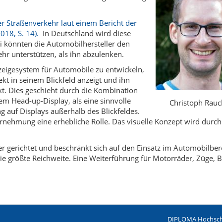
 Straßenverkehr laut einem Bericht der
018, S. 14).
In Deutschland wird diese
i k
ö
nnten die Automobilhersteller den
r unterstützen, als ihn abzulenken.
nzeigesystem für Automobile zu entwickeln,
kt in seinem Blickfeld anzeigt und ihn
t. Dies geschieht durch die Kombination
inem Head-
­up-Display
, als eine sinnvolle
Christoph Rauc
g auf Displays außerhalb des Blickfeldes.
hrnehmung eine erhebliche Rolle. Das visuelle Konzept wird durch
er gerichtet und beschränkt sich auf den Einsatz im Automobilber
ie größte Reichweite. Eine Weiterführung fü
r Motorr
ä
der, Z
üge, 
DIPLOMA Hochsch