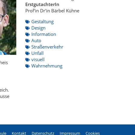
ErstgutachterIn
Prof'in Dr'in Bärbel Kühne
Gestaltung
Design
Information
Auto
Straßenverkehr
Unfall
visuell
heis
Wahrnehmung
eich.
Busse
ule
Kontakt
Datenschutz
Impressum
Cookies